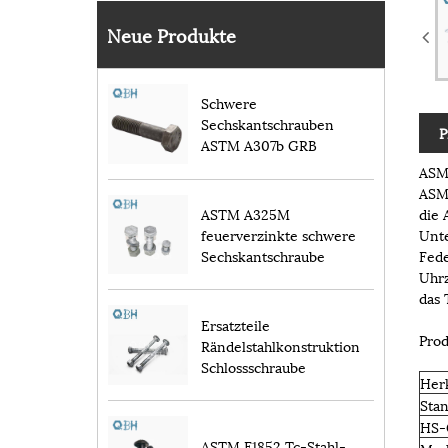
Neue Produkte
Schwere
Sechskantschrauben
P
ASTM A307b GRB
ASME
ASME
die 
ASTM A325M
Unte
feuerverzinkte schwere
Fede
Sechskantschraube
Uhrz
das 
Ersatzteile
Pro
Rändelstahlkonstruktion
Schlossschraube
Her
Sta
HS
ASTM F1852 Tc-Stahl-