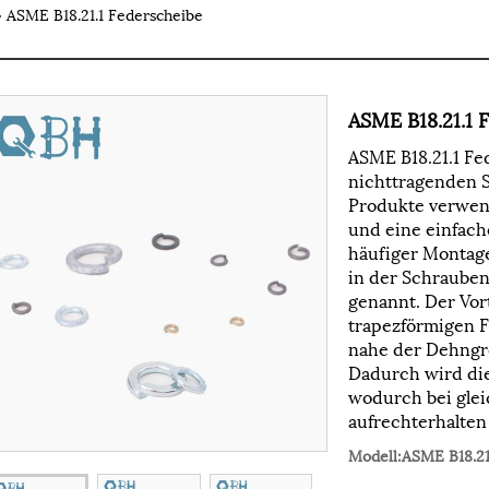
 ASME B18.21.1 Federscheibe
ASME B18.21.1 
ASME B18.21.1 Fe
nichttragenden 
Produkte verwend
und eine einfache
häufiger Montag
in der Schrauben
genannt. Der Vort
trapezförmigen F
nahe der Dehngre
Dadurch wird die
wodurch bei glei
aufrechterhalten
Modell:ASME B18.21