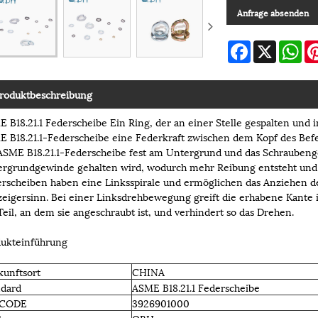
Anfrage absenden
Facebook
X
Wh
roduktbeschreibung
 B18.21.1 Federscheibe Ein Ring, der an einer Stelle gespalten und 
 B18.21.1-Federscheibe eine Federkraft zwischen dem Kopf des Be
ASME B18.21.1-Federscheibe fest am Untergrund und das Schrauben
rgrundgewinde gehalten wird, wodurch mehr Reibung entsteht und 
rscheiben haben eine Linksspirale und ermöglichen das Anziehen de
eigersinn. Bei einer Linksdrehbewegung greift die erhabene Kante i
Teil, an dem sie angeschraubt ist, und verhindert so das Drehen.
dukteinführung
kunftsort
CHINA
ndard
ASME B18.21.1 Federscheibe
-CODE
3926901000