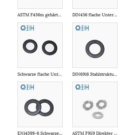
ASTM F436m gehärtete HDG-Unterlegscheibe
DIN436 flache Unterlegscheiben, quadratische Unterlegscheibe
Schwarze flache Unterlegscheiben aus Kohlenstoffstahl DIN6919
DIN6916 Stahlstruktur flacher Waschmaschine
EN14399-6 Schwarzer Waschmaschine mit HV
ASTM F959 Direkter Spannungsindikator Flat -Waschmaschine