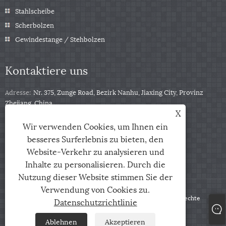
Stahlscheibe
Scherbolzen
Gewindestange / Stehbolzen
Kontaktiere uns
Adresse:
Nr. 375, Zunge Road, Bezirk Nanhu, Jiaxing City, Provinz
Zhejiang, China
X
Tel:
+86-13511332403
Wir verwenden Cookies, um Ihnen ein
Telefon:
+86-13511332403
besseres Surferlebnis zu bieten, den
Email:
sales@qbfastener.cn
Website-Verkehr zu analysieren und
Inhalte zu personalisieren. Durch die
Nutzung dieser Website stimmen Sie der
Verwendung von Cookies zu.
Copyright © 2024 Jiaxing City Qunbang Hardware Co, Ltd. Alle Rechte
Datenschutzrichtlinie
vorbehalten
Ablehnen
Akzeptieren
Links
Sitemap
RSS
XML
Datenschutzrichtlinie