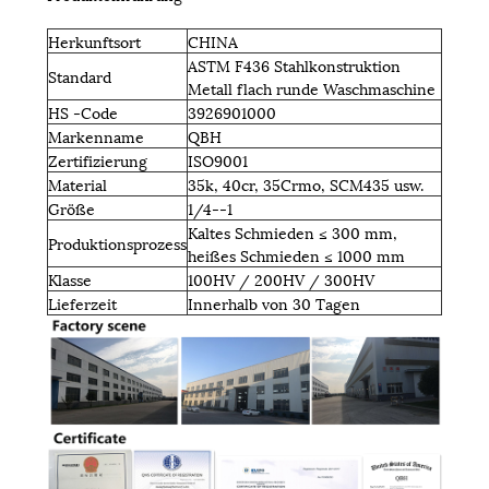
Herkunftsort
CHINA
ASTM F436 Stahlkonstruktion
Standard
Metall flach runde Waschmaschine
HS -Code
3926901000
Markenname
QBH
Zertifizierung
ISO9001
Material
35k, 40cr, 35Crmo, SCM435 usw.
Größe
1/4--1
Kaltes Schmieden ≤ 300 mm,
Produktionsprozess
heißes Schmieden ≤ 1000 mm
Klasse
100HV / 200HV / 300HV
Lieferzeit
Innerhalb von 30 Tagen