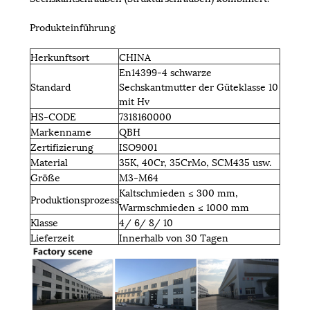
Produkteinführung
Herkunftsort
CHINA
En14399-4 schwarze
Standard
Sechskantmutter der Güteklasse 10
mit Hv
HS-CODE
7318160000
Markenname
QBH
Zertifizierung
ISO9001
Material
35K, 40Cr, 35CrMo, SCM435 usw.
Größe
M3-M64
Kaltschmieden ≤ 300 mm,
Produktionsprozess
Warmschmieden ≤ 1000 mm
Klasse
4/ 6/ 8/ 10
Lieferzeit
Innerhalb von 30 Tagen