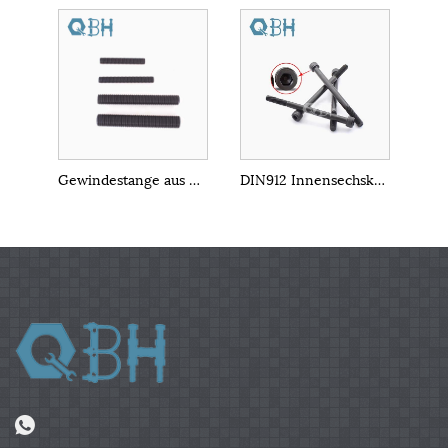
Gewindestange aus Kohlenstoffstahl ASTM A307 Klasse B
DIN912 Innensechskantschraube