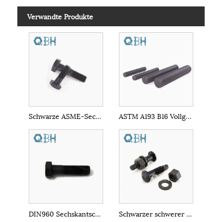
Verwandte Produkte
Schwarze ASME-Sechskantschraube mit halbem Gewinde
ASTM A193 B16 Vollgewindestangen
DIN960 Sechskantschrauben mit Feingewinde
Schwarzer schwerer Tc-Bolzen mit Scherspannungskontrolle