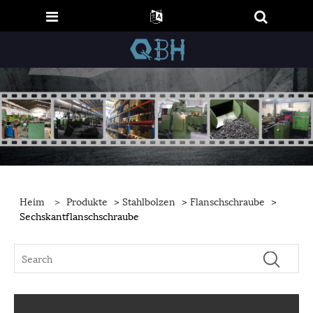
Heim
>
Produkte
>
Stahlbolzen
>
Flanschschraube
>
Sechskantflanschschraube