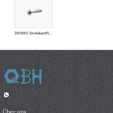
DIN6921 Sechskantflanschschraube
Über uns