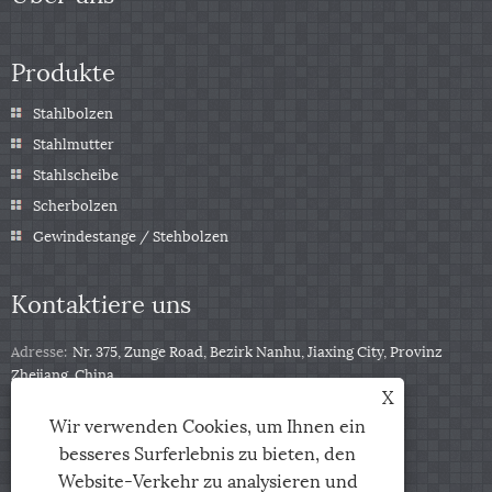
Produkte
Stahlbolzen
Stahlmutter
Stahlscheibe
Scherbolzen
Gewindestange / Stehbolzen
Kontaktiere uns
Adresse:
Nr. 375, Zunge Road, Bezirk Nanhu, Jiaxing City, Provinz
Zhejiang, China
X
Tel:
+86-13511332403
Wir verwenden Cookies, um Ihnen ein
Telefon:
+86-13511332403
besseres Surferlebnis zu bieten, den
Email:
sales@qbfastener.cn
Website-Verkehr zu analysieren und