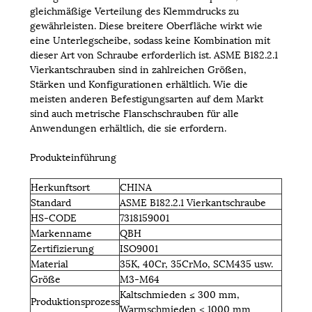
gleichmäßige Verteilung des Klemmdrucks zu
gewährleisten. Diese breitere Oberfläche wirkt wie
eine Unterlegscheibe, sodass keine Kombination mit
dieser Art von Schraube erforderlich ist. ASME B182.2.1
Vierkantschrauben sind in zahlreichen Größen,
Stärken und Konfigurationen erhältlich. Wie die
meisten anderen Befestigungsarten auf dem Markt
sind auch metrische Flanschschrauben für alle
Anwendungen erhältlich, die sie erfordern.
Produkteinführung
Herkunftsort
CHINA
Standard
ASME B182.2.1 Vierkantschraube
HS-CODE
7318159001
Markenname
QBH
Zertifizierung
ISO9001
Material
35K, 40Cr, 35CrMo, SCM435 usw.
Größe
M3-M64
Kaltschmieden ≤ 300 mm,
Produktionsprozess
Warmschmieden ≤ 1000 mm