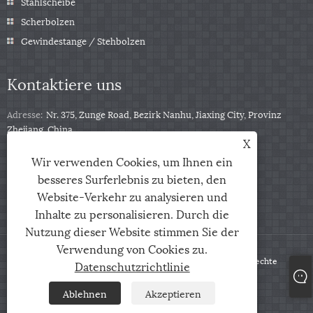
Stahlscheibe
Scherbolzen
Gewindestange / Stehbolzen
Kontaktiere uns
Adresse:
Nr. 375, Zunge Road, Bezirk Nanhu, Jiaxing City, Provinz
Zhejiang, China
X
Tel:
+86-13511332403
Wir verwenden Cookies, um Ihnen ein
Telefon:
+86-13511332403
besseres Surferlebnis zu bieten, den
Email:
sales@qbfastener.cn
Website-Verkehr zu analysieren und
Inhalte zu personalisieren. Durch die
Nutzung dieser Website stimmen Sie der
Verwendung von Cookies zu.
Copyright © 2024 Jiaxing City Qunbang Hardware Co, Ltd. Alle Rechte
Datenschutzrichtlinie
vorbehalten
Ablehnen
Akzeptieren
Links
Sitemap
RSS
XML
Datenschutzrichtlinie