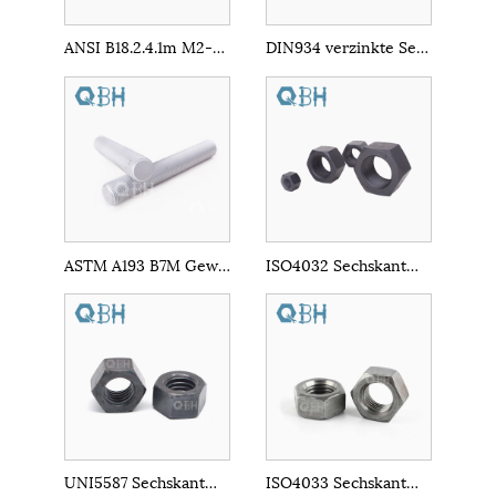
ANSI B18.2.4.1m M2-M36 schwarze Sechskantmuttern
DIN934 verzinkte Sechskantmuttern
ASTM A193 B7M Gewindestange
ISO4032 Sechskantmutter
UNI5587 Sechskantmutter
ISO4033 Sechskantmutter