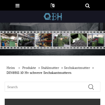
Heim
>
Produkte
>
Stahlmutter
>
Sechskantmutter
>
DIN6915 10 Hv schwere Sechskantmuttern