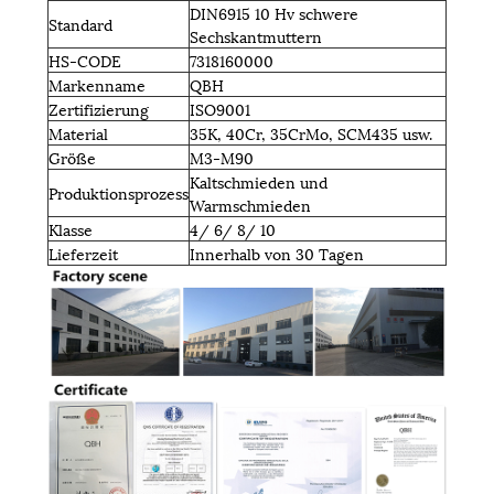
DIN6915 10 Hv schwere
Standard
Sechskantmuttern
HS-CODE
7318160000
Markenname
QBH
Zertifizierung
ISO9001
Material
35K, 40Cr, 35CrMo, SCM435 usw.
Größe
M3-M90
Kaltschmieden und
Produktionsprozess
Warmschmieden
Klasse
4/ 6/ 8/ 10
Lieferzeit
Innerhalb von 30 Tagen