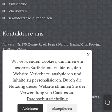
Stahlscheibe
Scherbolzen
Gewindestange / Stehbolzen
Kontaktiere uns
Adresse:
Nr. 375, Zunge Road, Bezirk Nanhu, Jiaxing City, Provinz
Zhejiang, China
X
Tel:
+86-13511332403
Wir verwenden Cookies, um Ihnen ein
Telefon:
+86-13511332403
besseres Surferlebnis zu bieten, den
Email:
sales@qbfastener.cn
Website-Verkehr zu analysieren und
Inhalte zu personalisieren. Durch die
Nutzung dieser Website stimmen Sie der
Verwendung von Cookies zu.
Copyright © 2024 Jiaxing City Qunbang Hardware Co, Ltd. Alle Rechte
Datenschutzrichtlinie
vorbehalten
Ablehnen
Akzeptieren
Links
Sitemap
RSS
XML
Datenschutzrichtlinie