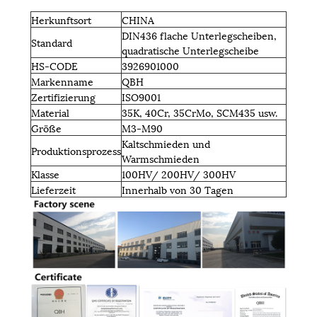
Herkunftsort
CHINA
DIN436 flache Unterlegscheiben,
Standard
quadratische Unterlegscheibe
HS-CODE
3926901000
Markenname
QBH
Zertifizierung
ISO9001
Material
35K, 40Cr, 35CrMo, SCM435 usw.
Größe
M3-M90
Kaltschmieden und
Produktionsprozess
Warmschmieden
Klasse
100HV/ 200HV/ 300HV
Lieferzeit
Innerhalb von 30 Tagen