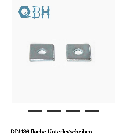
DIN436 flache Unterlegscheiben,