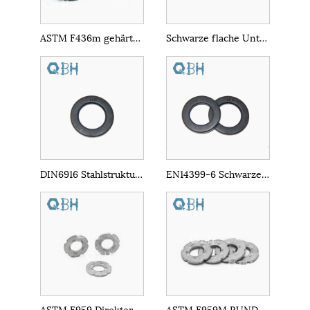
ASTM F436m gehärtete HDG-Unterlegscheibe
Schwarze flache Unterlegscheiben aus Kohlenstoffstahl DIN6919
DIN6916 Stahlstruktur flacher Waschmaschine
EN14399-6 Schwarzer Waschmaschine mit HV
ASTM F959 Direkter Spannungsindikator Flat -Waschmaschine
ASTM F959M RUND Flat Special Dichtung