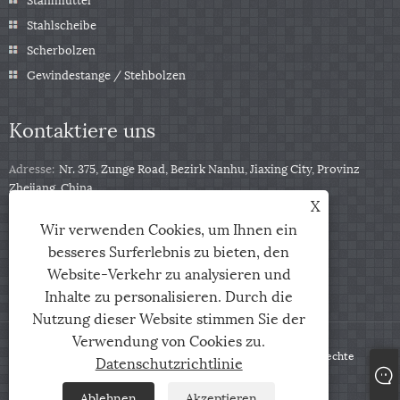
Stahlscheibe
Scherbolzen
Gewindestange / Stehbolzen
Kontaktiere uns
Adresse:
Nr. 375, Zunge Road, Bezirk Nanhu, Jiaxing City, Provinz
Zhejiang, China
X
Tel:
+86-13511332403
Wir verwenden Cookies, um Ihnen ein
Telefon:
+86-13511332403
besseres Surferlebnis zu bieten, den
Email:
sales@qbfastener.cn
Website-Verkehr zu analysieren und
Inhalte zu personalisieren. Durch die
Nutzung dieser Website stimmen Sie der
Verwendung von Cookies zu.
Copyright © 2024 Jiaxing City Qunbang Hardware Co, Ltd. Alle Rechte
Datenschutzrichtlinie
vorbehalten
Ablehnen
Akzeptieren