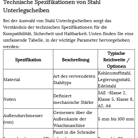
Technische Spezifikationen von Stahl
Unterlegscheiben
Bei der Auswahl von Stahl Unterlegscheiben sorgt das
Verständnis der technischen Spezifikationen für die
Kompatibilität, Sicherheit und Haltbarkeit. Unten finden Sie eine
umfassende Tabelle, in der wichtige Parameter hervorgehoben
werden:
Typische
Spezifikation
Beschreibung
Reichweite /
Optionen
Kohlenstoffstahl,
Art des verwendeten
Material
Legierungsstahl,
Stahltyps
Edelstahl
SAE -Klasse 2,
Definiert
Noten
Klasse 5, Klasse 8,
mechanische Stärke
A2, A4
Gemessen über die
Außendurchmesser
Außenkante der
5 mm bis 100 mm
(von)
Waschmaschine
Passt in die Schraube