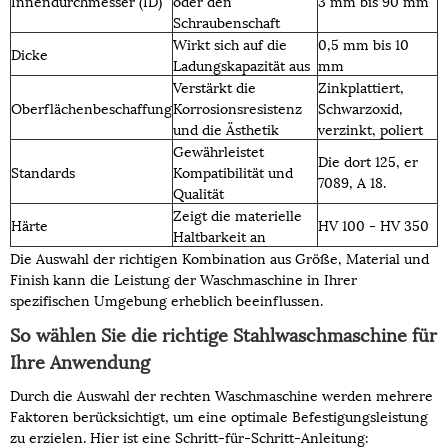
Innendurchmesser (ID)
oder den
3 mm bis 90 mm
Schraubenschaft
Wirkt sich auf die
0,5 mm bis 10
Dicke
Ladungskapazität aus
mm
Verstärkt die
Zinkplattiert,
Oberflächenbeschaffung
Korrosionsresistenz
Schwarzoxid,
und die Ästhetik
verzinkt, poliert
Gewährleistet
Die dort 125, er
Standards
Kompatibilität und
7089, A 18.
Qualität
Zeigt die materielle
Härte
HV 100 - HV 350
Haltbarkeit an
Die Auswahl der richtigen Kombination aus Größe, Material und
Finish kann die Leistung der Waschmaschine in Ihrer
spezifischen Umgebung erheblich beeinflussen.
So wählen Sie die richtige Stahlwaschmaschine für
Ihre Anwendung
Durch die Auswahl der rechten Waschmaschine werden mehrere
Faktoren berücksichtigt, um eine optimale Befestigungsleistung
zu erzielen. Hier ist eine Schritt-für-Schritt-Anleitung: