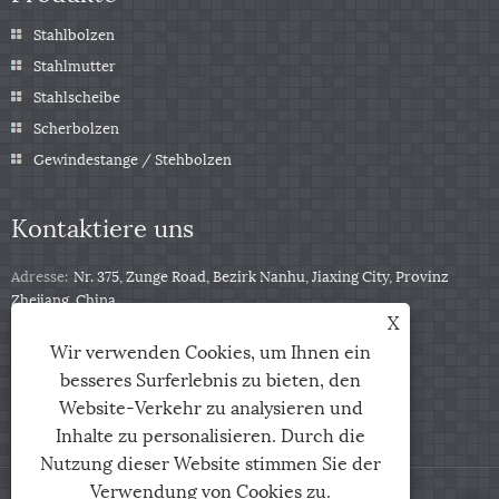
Stahlbolzen
Stahlmutter
Stahlscheibe
Scherbolzen
Gewindestange / Stehbolzen
Kontaktiere uns
Adresse:
Nr. 375, Zunge Road, Bezirk Nanhu, Jiaxing City, Provinz
Zhejiang, China
X
Tel:
+86-13511332403
Wir verwenden Cookies, um Ihnen ein
Telefon:
+86-13511332403
besseres Surferlebnis zu bieten, den
Email:
sales@qbfastener.cn
Website-Verkehr zu analysieren und
Inhalte zu personalisieren. Durch die
Nutzung dieser Website stimmen Sie der
Verwendung von Cookies zu.