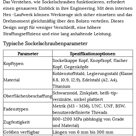
Das Verstehen, wie Sockelschrauben funktionieren, erfordert
einen genaueren Einblick in ihre Engineering. Mit dem internen
Hex -Laufwerk können Werkzeuge sich sicher einsetzen und das
Drehmoment gleichmäßig über den Bolzen verteilen. Dieses
Design sorgt für weniger Verschleiß, eine höhere
Straffungseffizienz und eine lang anhaltende Leistung.
Typische Sockelschraubenparameter
Parameter
Spezifikationsoptionen
Sockelkappe Kopf, Knopfkopf, flacher
Kopftypen
Kopf, Gegenköpfe
Kohlenstoffstahl, Legierungsstahl (Klasse
Material
8.8, 10,9, 12,9), Edelstahl (A2, A4),
Titanium
Schwarzoxid, Zinkplatt, heiß-tip-
Oberflächenbeschaffung
verzinkte, nickel plattiert
Metrik (M3 - M36), UNC, UNF, BSW,
Fadenstypen
benutzerdefinierte Threads
800–1200 MPa (abhängig von Grade
Zugfestigkeit
und Material)
Größen verfügbar
Längen von 6 mm bis 300 mm