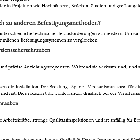
er in Projekten wie Hochhäusern, Brücken, Stadien und groß angele
ich zu anderen Befestigungsmethoden?
m unterschiedliche technische Herausforderungen zu meistern. Um z
ömmlichen Befestigungssystemen zu vergleichen.
rsionsscherschrauben
 und präzise Anziehungssequenzen. Während sie wirksam sind, sind 
en die Installation. Der Breaking -Spline -Mechanismus sorgt für e
h ist. Dies reduziert die Fehlerränder drastisch bei der Verschlus
hrauben
e Arbeitskräfte, strenge Qualitätsinspektionen und ist anfällig für 
er zu inspizieren und bieten Flexibilität für die Demontage und War