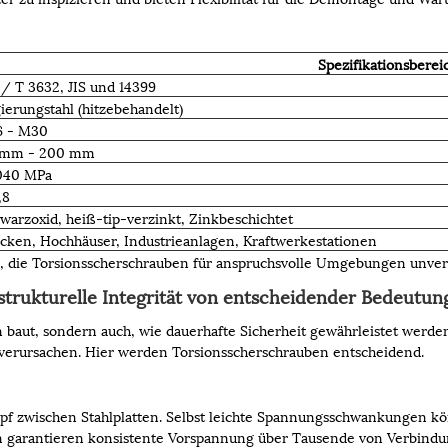
Spezifikationsberei
/ T 3632, JIS und 14399
ierungstahl (hitzebehandelt)
6 - M30
 mm - 200 mm
040 MPa
,8
warzoxid, heiß-tip-verzinkt, Zinkbeschichtet
cken, Hochhäuser, Industrieanlagen, Kraftwerkestationen
k, die Torsionsscherschrauben für anspruchsvolle Umgebungen unver
strukturelle Integrität von entscheidender Bedeutun
n baut, sondern auch, wie dauerhafte Sicherheit gewährleistet wer
verursachen. Hier werden Torsionsscherschrauben entscheidend.
upf zwischen Stahlplatten. Selbst leichte Spannungsschwankungen 
n garantieren konsistente Vorspannung über Tausende von Verbindu