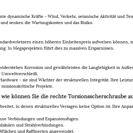
nte dynamische Kräfte - Wind, Verkehr, seismische Aktivität und 
g und senken die Wartungskosten und das Risiko.
dardverletzern einen höheren Einheitenpreis aufweisen können, min
ung. In Megaprojekten führt dies zu massiven Ersparnissen.
 widerstehen Korrosion und gewährleisten die Langlebigkeit in Auß
r Umweltverschleiß.
rdware - sie sind Wächter der strukturellen Integrität. Ihre Leistun
 missionskritische Projekte.
wie können Sie die rechte Torsionsscherschraube a
eitet, in denen strukturelles Versagen keine Option ist. Ihre Anpa
anne Verbindungen und Expansionsfugen.
lsäulen und Strahlverbindungen.
Ölflächen und Raffinerien angewendet.