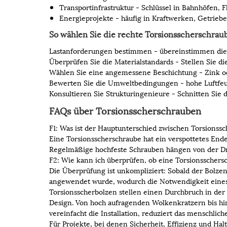
Transportinfrastruktur - Schlüssel in Bahnhöfen,
Energieprojekte - häufig in Kraftwerken, Getrieb
So wählen Sie die rechte Torsionsscherschrau
Lastanforderungen bestimmen - übereinstimmen die 
Überprüfen Sie die Materialstandards - Stellen Sie di
Wählen Sie eine angemessene Beschichtung - Zink od
Bewerten Sie die Umweltbedingungen - hohe Luftfeuc
Konsultieren Sie Strukturingenieure - Schnitten Sie di
FAQs über Torsionsscherschrauben
F1: Was ist der Hauptunterschied zwischen Torsions
Eine Torsionsscherschraube hat ein verspottetes Ende
Regelmäßige hochfeste Schrauben hängen von der Dr
F2: Wie kann ich überprüfen, ob eine Torsionsschersc
Die Überprüfung ist unkompliziert: Sobald der Bolzen f
angewendet wurde, wodurch die Notwendigkeit eine
Torsionsscherbolzen stellen einen Durchbruch in der
Design. Von hoch aufragenden Wolkenkratzern bis hin 
vereinfacht die Installation, reduziert das menschl
Für Projekte, bei denen Sicherheit, Effizienz und Ha