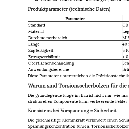
Produktparameter (technische Daten)
Parameter
Standard
GB 
Material
Leg
Durchmesserbereich
M1
Länge
40
Zugfestigkeit
≥ 1
Ertragsverhältnis
≥ 0
Oberflächenbehandlung
Sch
Anwendungsbereiche
Brü
Diese Parameter unterstreichen die Präzisionstechni
Warum sind Torsionsscherbolzen für die 
Die grundlegende Frage im Bau ist nicht nur, wie ma
strukturellen Komponente kann verheerende Fehler 
Konsistenz bei Vorspannung = Sicherheit
Die gleichmäßige Klemmkraft verhindert einen Schl
Spannungskonzentration führen. Torsionsscherbolze