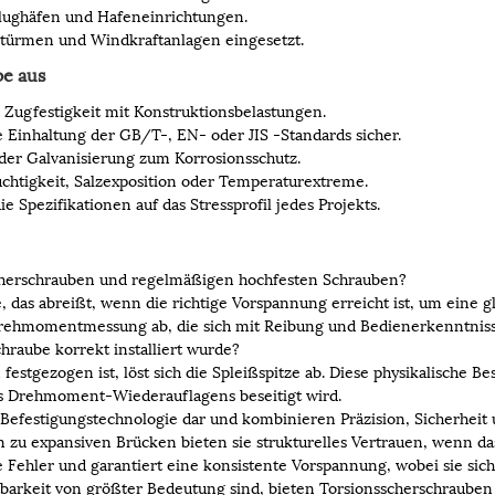
 Flughäfen und Hafeneinrichtungen.
etürmen und Windkraftanlagen eingesetzt.
be aus
Zugfestigkeit mit Konstruktionsbelastungen.
e Einhaltung der GB/T-, EN- oder JIS -Standards sicher.
er Galvanisierung zum Korrosionsschutz.
htigkeit, Salzexposition oder Temperaturextreme.
e Spezifikationen auf das Stressprofil jedes Projekts.
scherschrauben und regelmäßigen hochfesten Schrauben?
, das abreißt, wenn die richtige Vorspannung erreicht ist, um eine
ehmomentmessung ab, die sich mit Reibung und Bedienerkenntniss
hraube korrekt installiert wurde?
estgezogen ist, löst sich die Spleißspitze ab. Diese physikalische Be
s Drehmoment-Wiederauflagens beseitigt wird.
 Befestigungstechnologie dar und kombinieren Präzision, Sicherheit
zu expansiven Brücken bieten sie strukturelles Vertrauen, wenn das
iche Fehler und garantiert eine konsistente Vorspannung, wobei sie 
ltbarkeit von größter Bedeutung sind, bieten Torsionsscherschrauben 