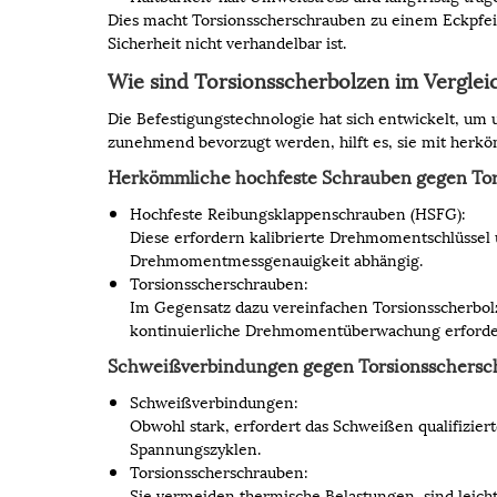
Dies macht Torsionsscherschrauben zu einem Eckpfeil
Sicherheit nicht verhandelbar ist.
Wie sind Torsionsscherbolzen im Vergle
Die Befestigungstechnologie hat sich entwickelt, u
zunehmend bevorzugt werden, hilft es, sie mit herk
Herkömmliche hochfeste Schrauben gegen To
Hochfeste Reibungsklappenschrauben (HSFG):
Diese erfordern kalibrierte Drehmomentschlüssel
Drehmomentmessgenauigkeit abhängig.
Torsionsscherschrauben:
Im Gegensatz dazu vereinfachen Torsionsscherbolz
kontinuierliche Drehmomentüberwachung erforderlic
Schweißverbindungen gegen Torsionsschersc
Schweißverbindungen:
Obwohl stark, erfordert das Schweißen qualifiziert
Spannungszyklen.
Torsionsscherschrauben:
Sie vermeiden thermische Belastungen, sind leicht