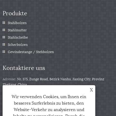
Produkte
Stahlbolzen
Stahlmutter
Stahlscheibe
Scherbolzen
Gewindestange / Stehbolzen
Kontaktiere uns
Adresse:
Nr. 375, Zunge Road, Bezirk Nanhu, Jiaxing City, Provinz
Zhejiang, China
X
Tel:
+86-13511332403
Wir verwenden Cookies, um Ihnen ein
Telefon:
+86-13511332403
besseres Surferlebnis zu bieten, den
Email:
sales@qbfastener.cn
Website-Verkehr zu analysieren und
Inhalte zu personalisieren. Durch die